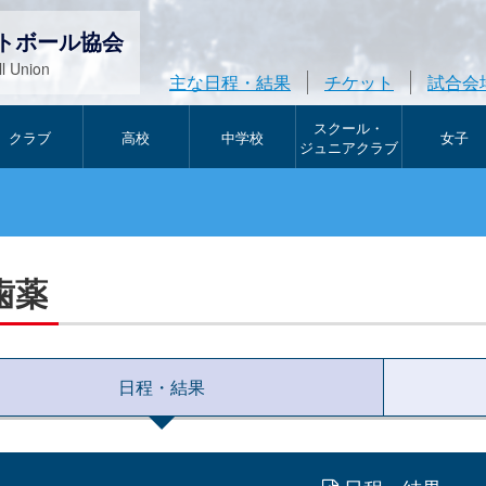
トボール協会
l Union
主な日程・結果
チケット
試合会
スクール・
クラブ
高校
中学校
女子
ジュニアクラブ
歯薬
日程・結果