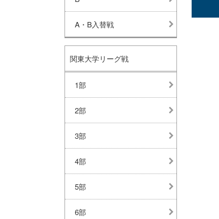
A・B入替戦
関東大学リーグ戦
1部
2部
3部
4部
5部
6部