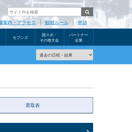
場案内・アクセス
観戦ルール
申請
国スポ・
パートナー
セブンズ
その他大会
企業
星取表