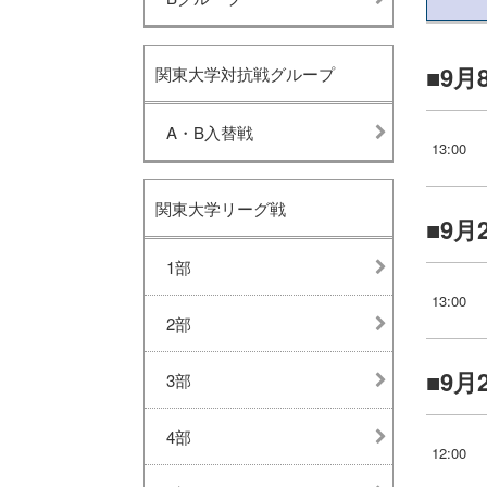
9月
関東大学対抗戦グループ
A・B入替戦
13:00
関東大学リーグ戦
9月
1部
13:00
2部
9月
3部
4部
12:00