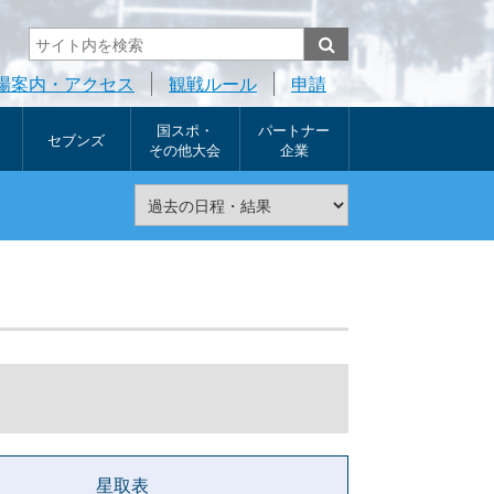
場案内・アクセス
観戦ルール
申請
国スポ・
パートナー
セブンズ
その他大会
企業
星取表