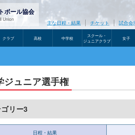
トボール協会
l Union
主な日程・結果
チケット
試合会
スクール・
クラブ
高校
中学校
女子
ジュニアクラブ
学ジュニア選手権
ゴリー3
日程・結果