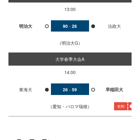
13:00
明治大
90
-
26
法政大
明治大G
大学春季大会A
14:00
東海大
26
-
59
早稲田大
愛知・パロマ瑞穂
有料