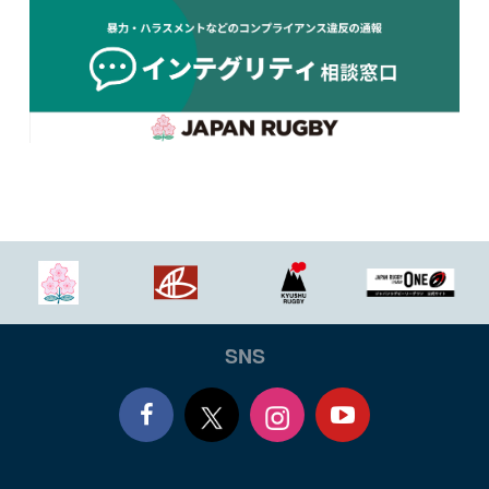
SNS
Face
Yout