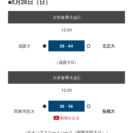
5月26日（日）
大学春季大会C
12:00
成蹊大
28
-
64
立正大
成蹊大G
大学春季大会C
12:00
38
-
56
関東学院大
拓殖大
動画をみる
ギオンアスリートパーク（関東学院大Ｇ）