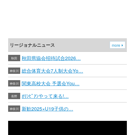
リージョナルニュース
more
秋田県協会招待試合2026…
秋田
総合体育大会7人制大会Yo…
神奈川
関東高校大会 予選会You…
神奈川
ｵﾘﾝﾋﾟｱﾝやって来る!…
長野
新歓2025×U19子供の…
神奈川