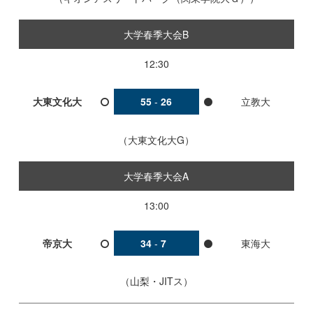
大学春季大会B
12:30
大東文化大
55
-
26
立教大
大東文化大G
大学春季大会A
13:00
帝京大
34
-
7
東海大
山梨・JITス