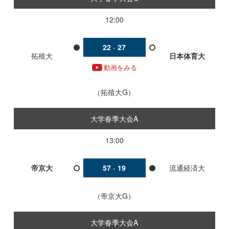
12:00
22
-
27
拓殖大
日本体育大
動画をみる
拓殖大G
大学春季大会A
13:00
帝京大
57
-
19
流通経済大
帝京大G
大学春季大会A