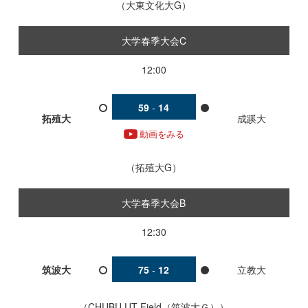
大東文化大G
大学春季大会C
12:00
59
-
14
拓殖大
成蹊大
動画をみる
拓殖大G
大学春季大会B
12:30
筑波大
75
-
12
立教大
CHUBU UT Field（筑波大Ｇ）