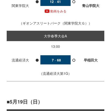
12
-
41
関東学院大
青山学院大
動画をみる
ギオンアスリートパーク（関東学院大Ｇ）
大学春季大会A
13:00
流通経済大
7
-
68
早稲田大
流通経済大第1G
5月19日（日）