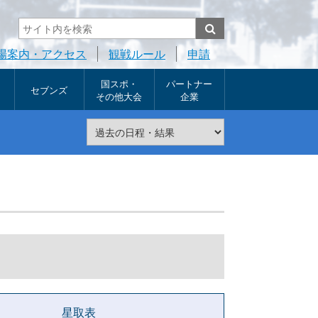
場案内・アクセス
観戦ルール
申請
国スポ・
パートナー
セブンズ
その他大会
企業
星取表