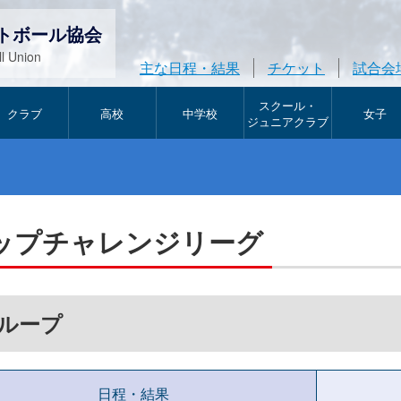
トボール協会
l Union
主な日程・結果
チケット
試合会
スクール・
クラブ
高校
中学校
女子
ジュニアクラブ
ップチャレンジリーグ
グループ
日程・結果