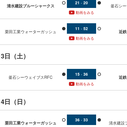
21
-
20
清水建設ブルーシャークス
釜石シー
動画をみる
11
-
52
栗田工業ウォーターガッシュ
近鉄
動画をみる
13日（土）
15
-
36
釜石シーウェイブスRFC
近鉄
動画をみる
14日（日）
36
-
33
栗田工業ウォーターガッシュ
清水建設