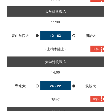
大学対抗戦 A
11:30
青山学院大
12
-
63
明治大
上柚木陸上
有料
大学対抗戦 A
14:00
帝京大
24
-
22
筑波大
駒沢
有料