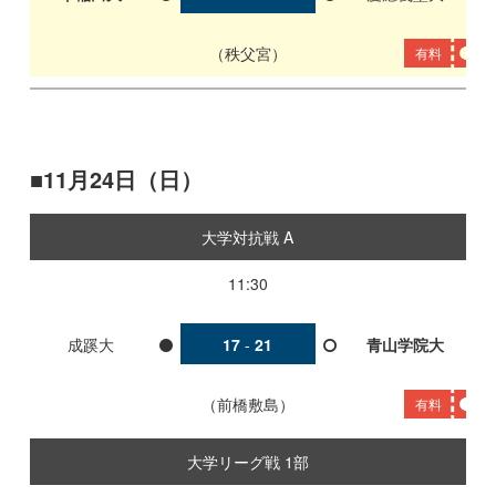
秩父宮
有料
11月24日（日）
大学対抗戦 A
11:30
成蹊大
17
-
21
青山学院大
前橋敷島
有料
大学リーグ戦 1部