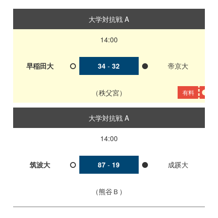
大学対抗戦 A
14:00
早稲田大
34
-
32
帝京大
秩父宮
有料
大学対抗戦 A
14:00
筑波大
87
-
19
成蹊大
熊谷Ｂ