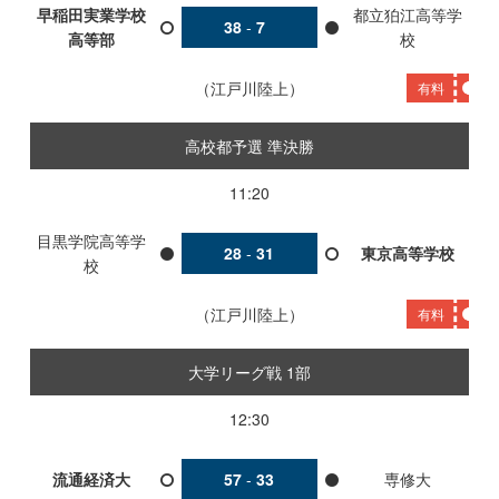
早稲田実業学校
都立狛江高等学
38
-
7
高等部
校
江戸川陸上
有料
高校都予選 準決勝
11:20
目黒学院高等学
28
-
31
東京高等学校
校
江戸川陸上
有料
大学リーグ戦 1部
12:30
流通経済大
57
-
33
専修大