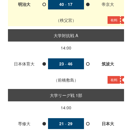
明治大
40
-
17
帝京大
秩父宮
有料
大学対抗戦 A
14:00
日本体育大
23
-
46
筑波大
前橋敷島
有料
大学リーグ戦 1部
14:00
専修大
21
-
29
日本大