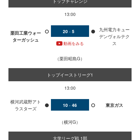
トップチャレンジ
13:00
九州電力キュー
20
-
5
栗田工業ウォー
デンヴォルテク
ターガッシュ
ス
動画をみる
栗田昭島G
トップイーストリーグ1
13:00
横河武蔵野アト
10
-
46
東京ガス
ラスターズ
横河G
大学リーグ戦 1部