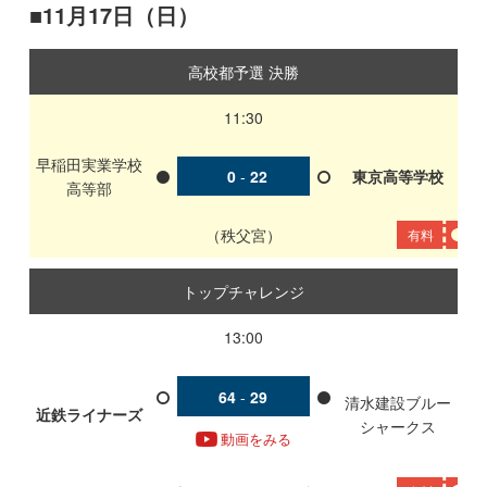
11月17日（日）
高校都予選 決勝
11:30
早稲田実業学校
0
-
22
東京高等学校
高等部
秩父宮
有料
トップチャレンジ
13:00
64
-
29
清水建設ブルー
近鉄ライナーズ
シャークス
動画をみる