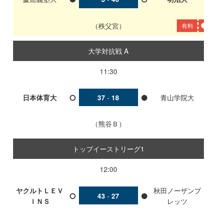
秩父宮
有料
大学対抗戦 A
11:30
日本体育大
37
-
18
青山学院大
熊谷Ｂ
トップイーストリーグ1
12:00
ヤクルトＬＥＶ
秋田ノーザンブ
43
-
27
ＩＮＳ
レッツ