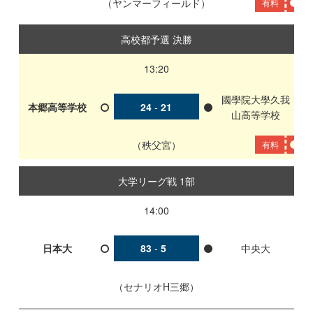
ヤンマーフィールド
有料
高校都予選 決勝
13:20
國學院大學久我
本郷高等学校
24
-
21
山高等学校
秩父宮
有料
大学リーグ戦 1部
14:00
日本大
83
-
5
中央大
セナリオH三郷