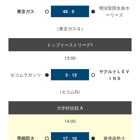
明治安田生命ホ
東京ガス
48
-
0
ーリーズ
東京ガスＧ
トップイーストリーグ1
13:00
ヤクルトＬＥＶ
セコムラガッツ
3
-
12
ＩＮＳ
セコムG
大学対抗戦 A
14:00
早稲田大
17
-
10
慶應義塾大