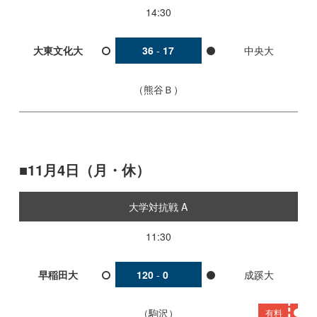
14:30
大東文化大
36
-
17
中央大
熊谷Ｂ
11月4日（月・休）
大学対抗戦 A
11:30
早稲田大
120
-
0
成蹊大
駒沢
有料