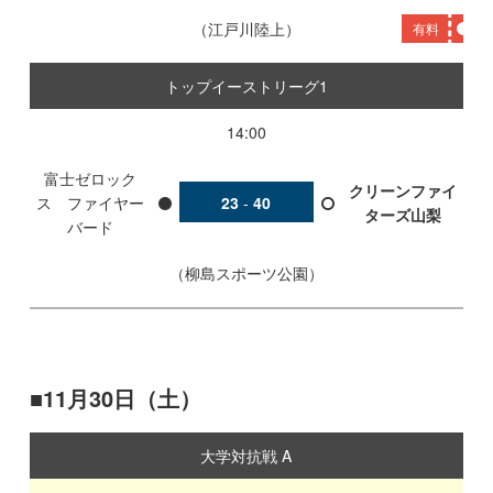
江戸川陸上
有料
トップイーストリーグ1
14:00
富士ゼロック
クリーンファイ
ス ファイヤー
23
-
40
ターズ山梨
バード
柳島スポーツ公園
11月30日（土）
大学対抗戦 A