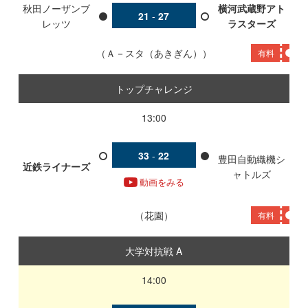
秋田ノーザンブ
横河武蔵野アト
21
-
27
レッツ
ラスターズ
Ａ－スタ（あきぎん）
有料
トップチャレンジ
13:00
33
-
22
豊田自動織機シ
近鉄ライナーズ
ャトルズ
動画をみる
花園
有料
大学対抗戦 A
14:00