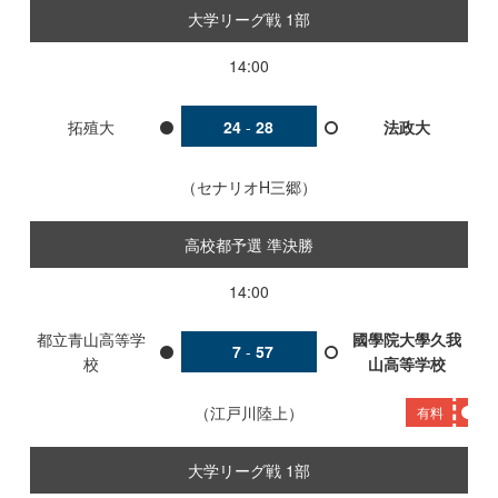
大学リーグ戦 1部
14:00
拓殖大
24
-
28
法政大
セナリオH三郷
高校都予選 準決勝
14:00
都立青山高等学
國學院大學久我
7
-
57
校
山高等学校
江戸川陸上
有料
大学リーグ戦 1部