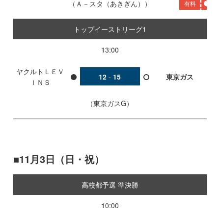
Ａ－スタ（あきぎん）
有料
トップイーストリーグ1
13:00
ヤクルトＬＥＶ
12
-
15
東京ガス
ＩＮＳ
東京ガスG
11月3日（日・祝）
高校都予選 準決勝
10:00