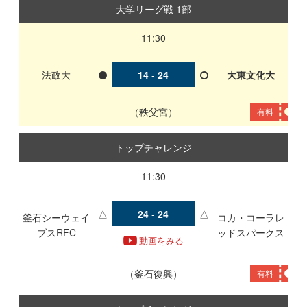
大学リーグ戦 1部
11:30
法政大
14
-
24
大東文化大
秩父宮
有料
トップチャレンジ
11:30
△
24
-
24
△
釜石シーウェイ
コカ・コーラレ
ブスRFC
ッドスパークス
動画をみる
釜石復興
有料