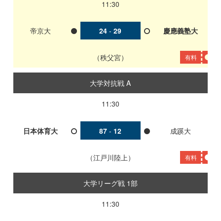
11:30
帝京大
24
-
29
慶應義塾大
秩父宮
有料
大学対抗戦 A
11:30
日本体育大
87
-
12
成蹊大
江戸川陸上
有料
大学リーグ戦 1部
11:30