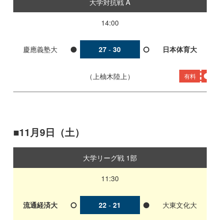
大学対抗戦 A
14:00
慶應義塾大
27
-
30
日本体育大
上柚木陸上
有料
11月9日（土）
大学リーグ戦 1部
11:30
流通経済大
22
-
21
大東文化大