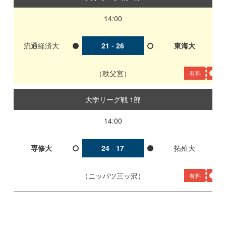
14:00
流通経済大
21
-
26
東海大
秩父宮
有料
大学リーグ戦 1部
14:00
専修大
24
-
17
拓殖大
ニッパツ三ッ沢
有料