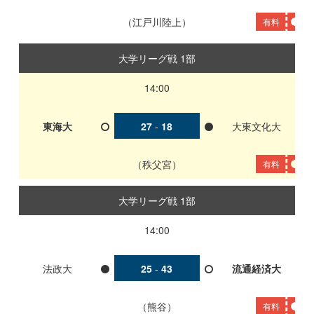
江戸川陸上
有料
大学リーグ戦 1部
14:00
東海大
27
-
18
大東文化大
秩父宮
有料
大学リーグ戦 1部
14:00
法政大
25
-
43
流通経済大
熊谷
有料