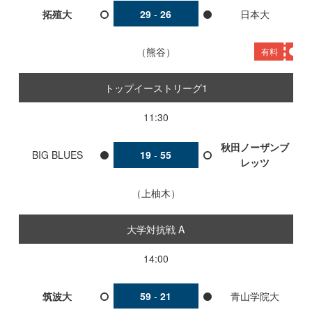
拓殖大
29
-
26
日本大
熊谷
有料
トップイーストリーグ1
11:30
秋田ノーザンブ
BIG BLUES
19
-
55
レッツ
上柚木
大学対抗戦 A
14:00
筑波大
59
-
21
青山学院大