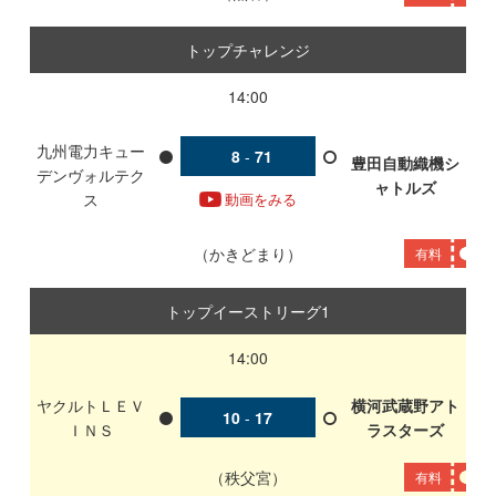
トップチャレンジ
14:00
九州電力キュー
8
-
71
豊田自動織機シ
デンヴォルテク
ャトルズ
ス
動画をみる
かきどまり
有料
トップイーストリーグ1
14:00
ヤクルトＬＥＶ
横河武蔵野アト
10
-
17
ＩＮＳ
ラスターズ
秩父宮
有料