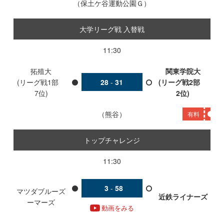
保土ケ谷運動公園Ｇ
大学リーグ戦 入替戦
11:30
拓殖大
関東学院大
(リーグ戦1部
28
-
31
(リーグ戦2部
7位)
2位)
熊谷
有料
トップチャレンジ
11:30
3
-
58
マツダブルーズ
近鉄ライナーズ
ーマーズ
動画をみる