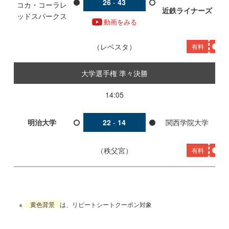
26
-
43
コカ・コーラレ
近鉄ライナーズ
ッドスパークス
動画をみる
レベスタ
有料
大学選手権 準々決勝
14:05
明治大学
22
-
14
関西学院大学
秩父宮
有料
黄色背景
は、リピートシートクーポン対象