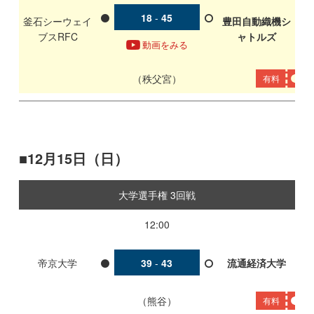
18
-
45
釜石シーウェイ
豊田自動織機シ
ブスRFC
ャトルズ
動画をみる
秩父宮
有料
12月15日（日）
大学選手権 3回戦
12:00
帝京大学
39
-
43
流通経済大学
熊谷
有料