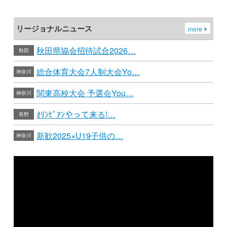
リージョナルニュース
more
秋田県協会招待試合2026…
秋田
総合体育大会7人制大会Yo…
神奈川
関東高校大会 予選会You…
神奈川
ｵﾘﾝﾋﾟｱﾝやって来る!…
長野
新歓2025×U19子供の…
神奈川