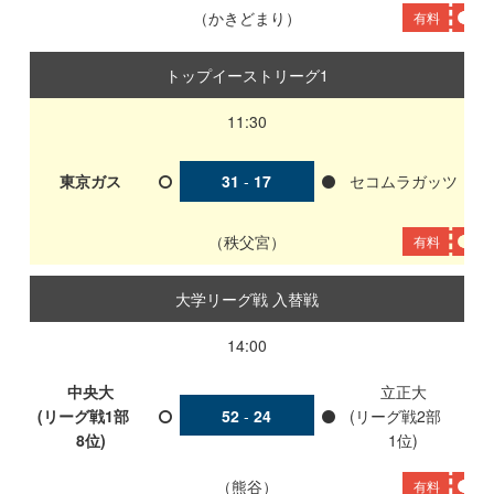
かきどまり
有料
トップイーストリーグ1
11:30
東京ガス
31
-
17
セコムラガッツ
秩父宮
有料
大学リーグ戦 入替戦
14:00
中央大
立正大
(リーグ戦1部
52
-
24
(リーグ戦2部
8位)
1位)
熊谷
有料