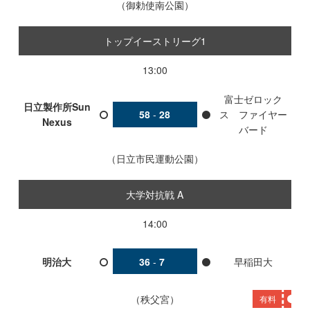
御勅使南公園
トップイーストリーグ1
13:00
富士ゼロック
日立製作所Sun
58
-
28
ス ファイヤー
Nexus
バード
日立市民運動公園
大学対抗戦 A
14:00
明治大
36
-
7
早稲田大
秩父宮
有料