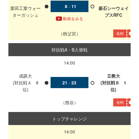
8
-
11
栗田工業ウォー
釜石シーウェイ
ターガッシュ
ブスRFC
動画をみる
秩父宮
有料
対抗戦A・B入替戦
14:00
成蹊大
立教大
(対抗戦Ａ 8
21
-
23
(対抗戦Ｂ 1
位)
位)
熊谷
有料
トップチャレンジ
14:00